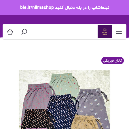
نیلماشاپ را در بله دنبال کنید ble.ir/nilmashop
کالای فیزیکی