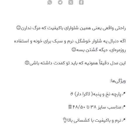
راحتی واقعی یعنی همین شلوارای باکیفیت که مرگ ندارن😉
اگه دنبال یه شلوار خوشگل، نرم و سبک برای خونه و استفاده
روزمره‌ای، دیگه گشتن بسه😌
این مدل دقیقاً همونیه که باید تو کمدت داشته باشی😍
ویژگی‌ها:
📍پارچه نخ و پنبه( لاکرا دار)🤌
📍مناسب سایز ۳۸ تا ۴۸/۵۰👖
📍نرم و باکیفیت با کشسانی بالا👌