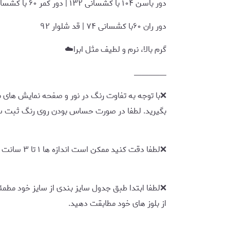
دور باسن ۱۰۴ با کشسانی ۱۳۲ | دور کمر ۶۰ با کشسانی ۱۱۲
دور ران ۶۰با کشسانی ۷۴ | قد شلوار ۹۲
گرم بالا، نرم و لطیف مثل ابرا☁️
_________
❌️با توجه به تفاوت رنگ در نور و صفحه نمایش های 
بگیرید. لطفا در صورت حساس بودن روی رنگ ثبت س
❌لطفا دقت کنید ممکن است اندازه ها ۱ تا ۳ سانت خطا داشته باشد.
❌لطفا ابتدا طبق جدول سایز بندی از سایز خود مطم
از بلوز های خود مطابقت دهید.