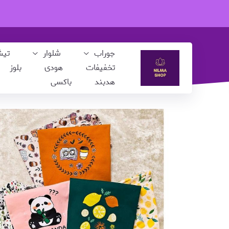
جوراب
شلوار
تی
تخفیفات
هودی
بلوز
هدبند
باکسی