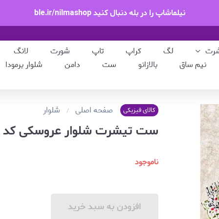
نیلماشاپ را در بله دنبال کنید ble.ir/nilmashop
شرت
لگ
کراپ
تاپ
شورت
لانگ
نیم ساق
بالازانو
ست
دامن
شلوار برمودا
صفحه اصلی
شلوار
کالای فیزیکی
ست تیشرت شلوار عروسکی کد ۹۵۲
ناموجود
افزودن به سبد خرید