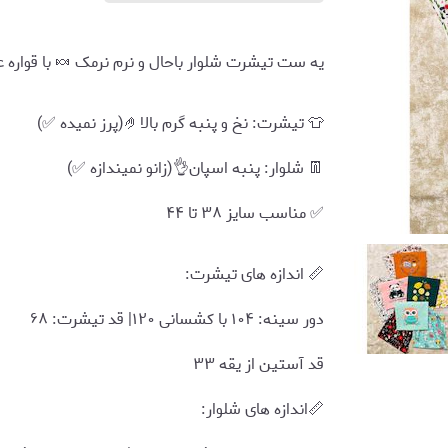
یه ست تیشرت شلوار باحال و نرم نرمک 🍬 با قواره ع
👕 تیشرت: نخ‌ و پنبه گرم بالا🤌(پرز نمیده ✅)
👖 شلوار: پنبه اسپان👌(زانو نمیندازه ✅)
✅ مناسب سایز ۳۸ تا ۴۴
📏 اندازه های تیشرت:
دور سینه: ۱۰۴ با کشسانی ۱۲۰| قد تیشرت: ۶۸
قد آستین از یقه ۳۳
📏اندازه های شلوار: