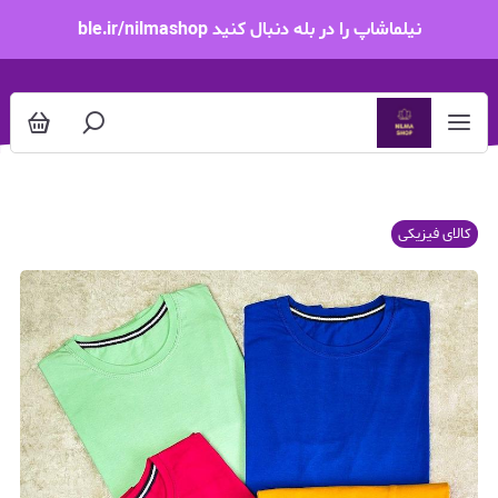
نیلماشاپ را در بله دنبال کنید ble.ir/nilmashop
کالای فیزیکی