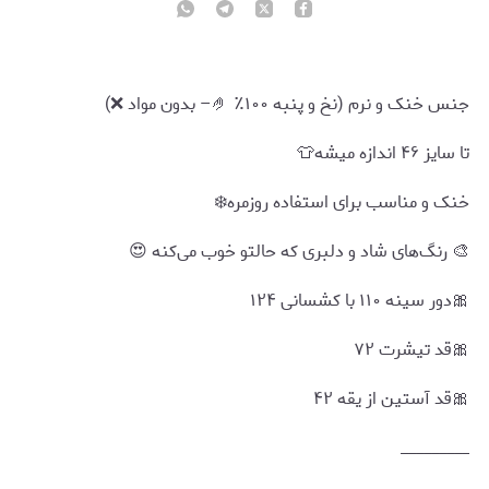
جنس خنک و نرم (نخ و پنبه ۱۰۰٪ 🤌– بدون مواد ❌️)
تا سایز ۴۶ اندازه میشه👕
خنک و مناسب برای استفاده روزمره❄️
🎨 رنگ‌های شاد و دلبری که حالتو خوب می‌کنه 😍
🎀دور سینه ۱۱۰ با کشسانی ۱۲۴
🎀قد تیشرت ۷۲
🎀قد آستین از یقه ۴۲
_________