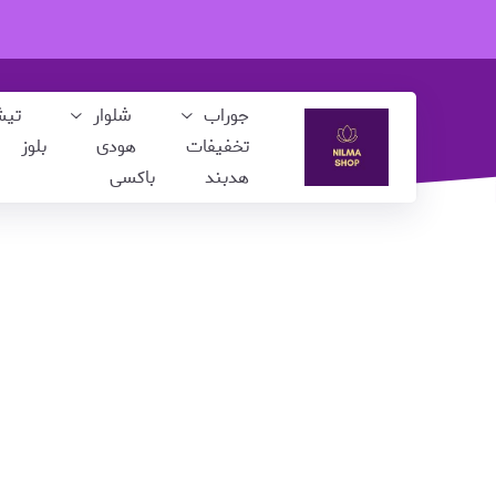
جوراب
شلوار
تی
تخفیفات
هودی
بلوز
هدبند
باکسی