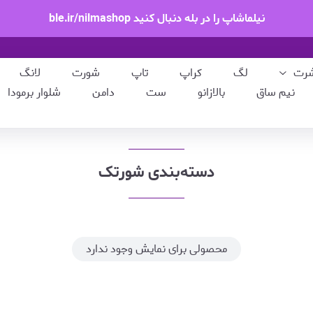
نیلماشاپ را در بله دنبال کنید ble.ir/nilmashop
شرت
لگ
کراپ
تاپ
شورت
لانگ
نیم ساق
بالازانو
ست
دامن
شلوار برمودا
دسته‌بندی شورتک
محصولی برای نمایش وجود ندارد